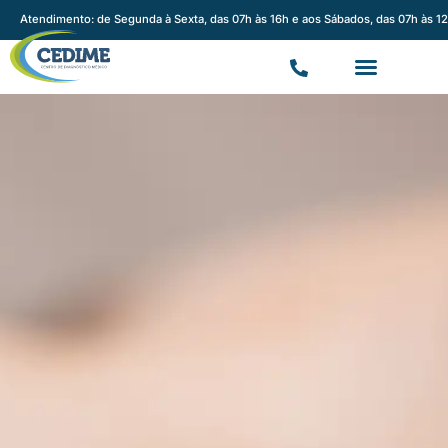
Atendimento: de Segunda à Sexta, das 07h às 16h e aos Sábados, das 07h às