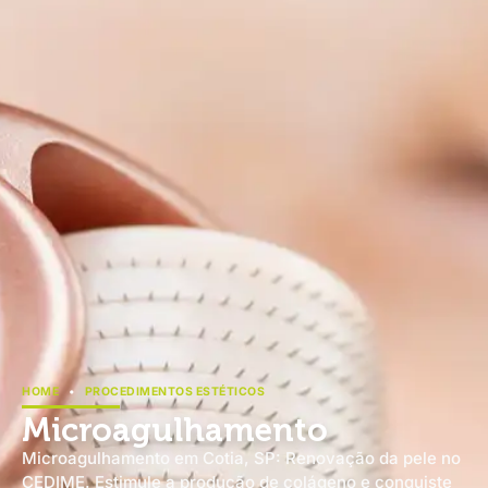
HOME
•
PROCEDIMENTOS ESTÉTICOS
Microagulhamento
Microagulhamento em Cotia, SP: Renovação da pele no
CEDIME. Estimule a produção de colágeno e conquiste