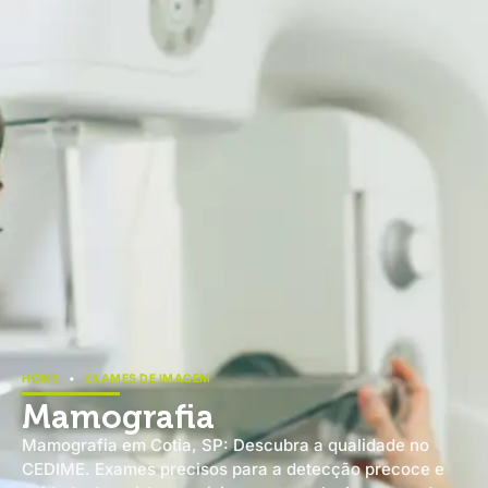
HOME
•
EXAMES DE IMAGEM
Mamografia
Mamografia em Cotia, SP: Descubra a qualidade no
CEDIME. Exames precisos para a detecção precoce e