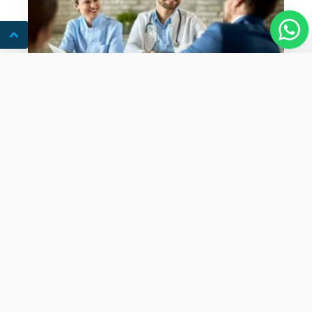
Medicina Ocupacional
CEDIME
é referência em saúde com exames laboratoriais,
de imagem, procedimentos estéticos e muito mais.
Excelência diagnóstica para o bem-estar localizado em
Cotia, SP.