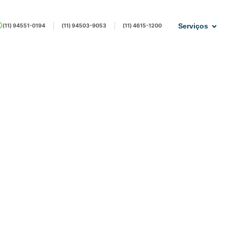
Sexta, das 07h às 16h e aos Sábados, das 07h às 12h • Entrega de Resultados em
(11) 94551-0194
(11) 94503-9053
(11) 4615-1200
Serviços
ticos