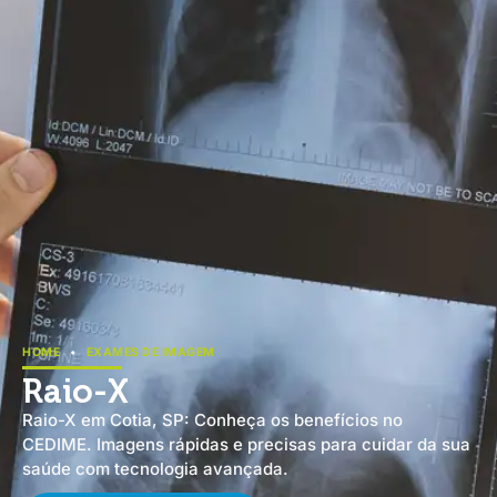
HOME
•
EXAMES DE IMAGEM
Raio-X
Raio-X em Cotia, SP: Conheça os benefícios no
CEDIME. Imagens rápidas e precisas para cuidar da sua
saúde com tecnologia avançada.